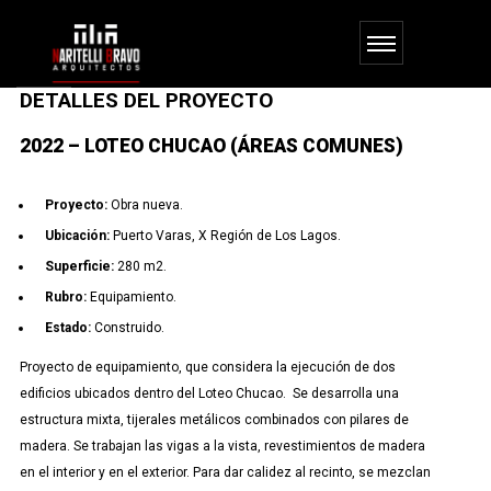
?>
slot gacor hari ini
link slot gacor
slot online
mimislot
mimislot link
Informasi Slot Gacor
akses mimislot
https://www.cicgogo.com/contact-us
slot gacor
mimislot
mimislot
mimislot
link gacor
gacor
momwrites
handshose
non liner
Autoplex
PT Sheng Yue Industry Indonesia
Tren rambut pria
PaceSal Vibes
Inspirasi Hidup Bahagia
5 Tren Desain Grafis | Kobra Insight
Resurge Vintage - Eksplorasi Passion, Tren, dan Inspirasi Lintas Zaman
Dunia Baking, Tren Roti, dan Inspirasi Kuliner - MaggieBreads
Tribun Warga | Suara Rakyat, Kabar Nyata.
Lensa Masyarakat
Lensa Global
Muscle Old School
gacor
gacornya slot
slot
slot gacor
SLOT853
icaslot link
mimislot link
babaslot
DETALLES DEL PROYECTO
2022 – LOTEO CHUCAO (ÁREAS COMUNES)
Proyecto:
Obra nueva.
Ubicación:
Puerto Varas, X Región de Los Lagos.
Superficie:
280 m2.
Rubro:
Equipamiento.
Estado:
Construido.
Proyecto de equipamiento, que considera la ejecución de dos
edificios ubicados dentro del Loteo Chucao. Se desarrolla una
estructura mixta, tijerales metálicos combinados con pilares de
madera. Se trabajan las vigas a la vista, revestimientos de madera
en el interior y en el exterior. Para dar calidez al recinto, se mezclan