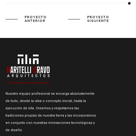
PROYECTO
PROYECTO
ANTERIOR
SIGUIENTE
Nuestro equipo profesional se encarga absolutamente
de todo, desde la idea o concepto inicial, hasta la
ejecución de ella. Creemos y respetamos las
tradiciones propias de nuestra tierra y las incorporamos
en conjunto con nuestras innovaciones tecnológicas y
de diseño.