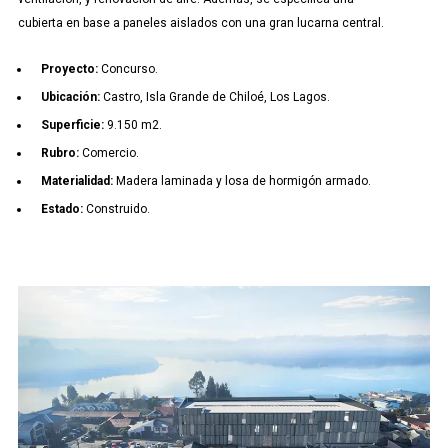
cubierta en base a paneles aislados con una gran lucarna central.
Proyecto:
Concurso.
Ubicación:
Castro, Isla Grande de Chiloé, Los Lagos.
Superficie:
9.150 m2.
Rubro:
Comercio.
Materialidad:
Madera laminada y losa de hormigón armado.
Estado:
Construido.