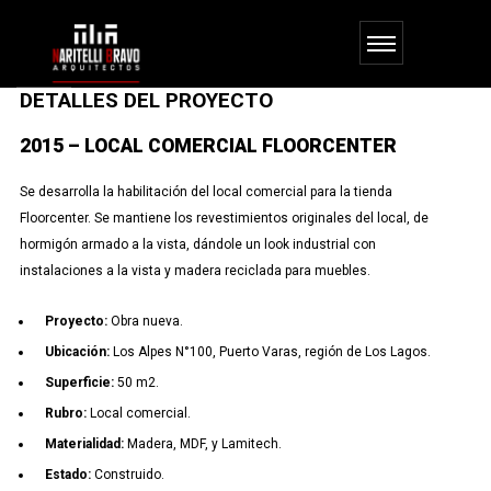
?>
slot gacor hari ini
link slot gacor
slot online
mimislot
mimislot link
Informasi Slot Gacor
akses mimislot
https://www.cicgogo.com/contact-us
slot gacor
mimislot
mimislot
mimislot
link gacor
gacor
momwrites
handshose
non liner
Autoplex
PT Sheng Yue Industry Indonesia
Tren rambut pria
PaceSal Vibes
Inspirasi Hidup Bahagia
5 Tren Desain Grafis | Kobra Insight
Resurge Vintage - Eksplorasi Passion, Tren, dan Inspirasi Lintas Zaman
Dunia Baking, Tren Roti, dan Inspirasi Kuliner - MaggieBreads
Tribun Warga | Suara Rakyat, Kabar Nyata.
Lensa Masyarakat
Lensa Global
Muscle Old School
gacor
gacornya slot
slot
slot gacor
SLOT853
icaslot link
mimislot link
babaslot
DETALLES DEL PROYECTO
2015 – LOCAL COMERCIAL FLOORCENTER
Se desarrolla la habilitación del local comercial para la tienda
Floorcenter. Se mantiene los revestimientos originales del local, de
hormigón armado a la vista, dándole un look industrial con
instalaciones a la vista y madera reciclada para muebles.
Proyecto:
Obra nueva.
Ubicación:
Los Alpes N°100, Puerto Varas, región de Los Lagos.
Superficie:
50 m2.
Rubro:
Local comercial.
Materialidad:
Madera, MDF, y Lamitech.
Estado:
Construido.