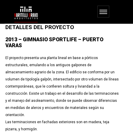
?>
slot gacor hari ini
link slot gacor
slot online
mimislot
mimislot link
Informasi Slot Gacor
akses mimislot
https://www.cicgogo.com/contact-us
slot gacor
mimislot
mimislot
mimislot
link gacor
gacor
momwrites
handshose
non liner
Autoplex
PT Sheng Yue Industry Indonesia
Tren rambut pria
PaceSal Vibes
Inspirasi Hidup Bahagia
5 Tren Desain Grafis | Kobra Insight
Resurge Vintage - Eksplorasi Passion, Tren, dan Inspirasi Lintas Zaman
Dunia Baking, Tren Roti, dan Inspirasi Kuliner - MaggieBreads
Tribun Warga | Suara Rakyat, Kabar Nyata.
Lensa Masyarakat
Lensa Global
Muscle Old School
gacor
gacornya slot
slot
slot gacor
SLOT853
icaslot link
mimislot link
babaslot
DETALLES DEL PROYECTO
2013 – GIMNASIO SPORTLIFE – PUERTO
VARAS
El proyecto presenta una planta lineal en base a pórticos
estructurales, emulando a los antiguos galpones de
almacenamiento agrario de la zona. El edificio se conforma por un
volumen de tipología galpón, intersectado por otro volumen de líneas
contemporáneas, que le confieren soltura y liviandad a la
construcción. Existe un trabajo en el desarrollo de las terminaciones
y el manejo del asoleamiento, donde se puede observar diferencias
en medidas de aleros y encuentros de materiales según su
orientación.
Las terminaciones en fachadas exteriores son en madera, teja
pizarra, y hormigón.