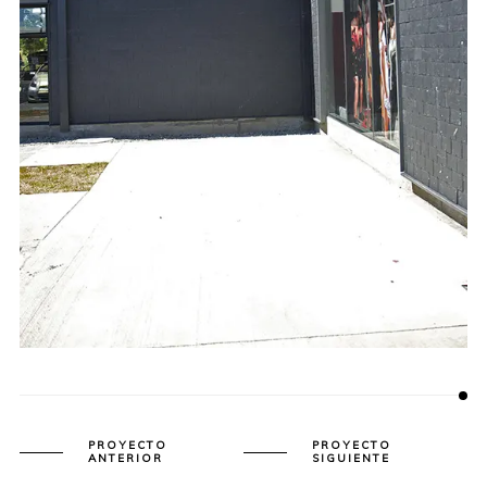
PROYECTO
PROYECTO
ANTERIOR
SIGUIENTE