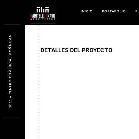
?>
slot gacor hari ini
link slot gacor
slot online
mimislot
mimislot link
Informasi Slot Gacor
akses mimislot
https://www.cicgogo.com/contact-us
slot gacor
mimislot
mimislot
mimislot
link gacor
gacor
momwrites
handshose
non liner
Autoplex
PT Sheng Yue Industry Indonesia
Tren rambut pria
PaceSal Vibes
Inspirasi Hidup Bahagia
5 Tren Desain Grafis | Kobra Insight
Resurge Vintage - Eksplorasi Passion, Tren, dan Inspirasi Lintas Zaman
Dunia Baking, Tren Roti, dan Inspirasi Kuliner - MaggieBreads
Tribun Warga | Suara Rakyat, Kabar Nyata.
Lensa Masyarakat
Lensa Global
Muscle Old School
gacor
gacornya slot
slot
slot gacor
SLOT853
icaslot link
mimislot link
babaslot
INICIO
PORTAFOLIO
P
2011 – CENTRO COMERCIAL DOÑA EMA
DETALLES DEL PROYECTO