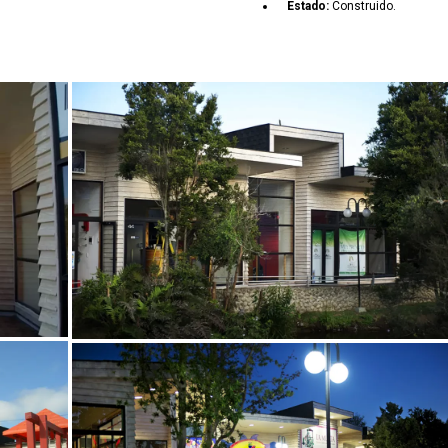
Estado:
Construido.