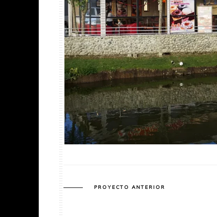
PROYECTO ANTERIOR